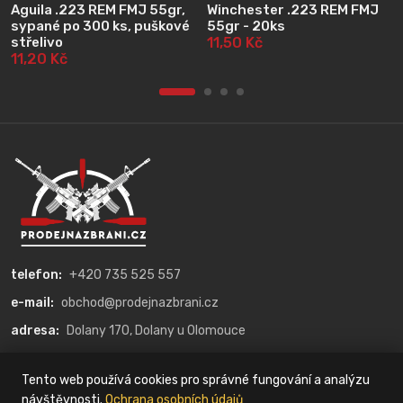
Aguila .223 REM FMJ 55gr,
Winchester .223 REM FMJ
sypané po 300 ks, puškové
55gr - 20ks
střelivo
11,50 Kč
11,20 Kč
telefon:
+420 735 525 557
e-mail:
obchod@prodejnazbrani.cz
adresa:
Dolany 170, Dolany u Olomouce
O nás
Tento web používá cookies pro správné fungování a analýzu
návštěvnosti.
Ochrana osobních údajů