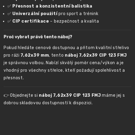
✅
Přesnost a konzistentní balistika
✅
Univerzální použití
pro sport a trénink
✅
CIP certifikace
– bezpečnost a kvalita
Proč vybrat právě tento náboj?
Pokud hledáte cenově dostupnou a přitom kvalitní střelivo
pro ráži
7,62x39 mm
, tento
náboj 7,62x39 CIP 123 FMJ
je správnou volbou. Nabízí skvělý poměr cena/výkon a je
vhodný pro všechny střelce, kteří požadují spolehlivost a
přesnost.
👉 Objednejte si
náboj 7,62x39 CIP 123 FMJ
máme jej s
dobrou skladovou dostupností k dispozici.