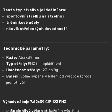
Tento typ střeliva je ideální pro:
sportovní střelbu na střelnici
tréninkové účely
nácvik střeleckých dovedností
Technické parametry:
Ráže:
7,62x39 mm
Typ střely:
FMJ (celoplášťová)
Hmotnost střely:
123 gr/8g
Balení:
volně sypané v balení od výrobce (prodej i
jednotlivě)
Výhody náboje 7,62x39 CIP 123 FMJ
✅
Spolehlivý výkon
při každém výstřelu