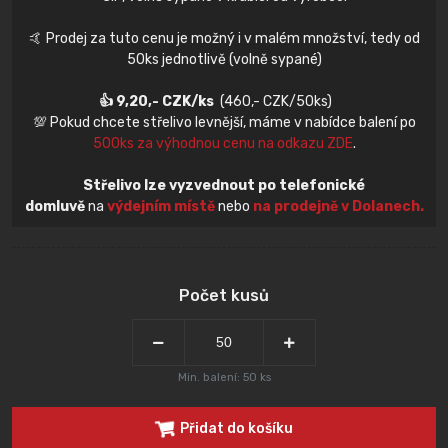
🤙 Prodej za tuto cenu je možný i v malém množství, tedy od
50ks jednotlivě (volně sypané)
👍 9,20,- CZK/ks
(460,- CZK/50ks)
💯 Pokud chcete střelivo levnější, máme v nabídce balení po
500ks za výhodnou cenu na odkazu ZDE
.
Střelivo lze vyzvednout po telefonické
domluvě
na
výdejním místě
nebo
na prodejně v Dolanech.
Počet kusů
Min. balení: 50 ks
Přidat do košíku