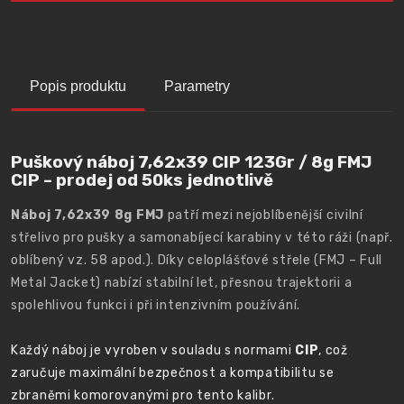
Popis produktu
Parametry
Puškový náboj 7,62x39 CIP 123Gr / 8g FMJ
CIP – prodej od 50ks jednotlivě
Náboj 7,62x39 8g FMJ
patří mezi nejoblíbenější civilní
střelivo pro pušky a samonabíjecí karabiny v této ráži (např.
oblíbený vz. 58 apod.). Díky celoplášťové střele (FMJ – Full
Metal Jacket) nabízí stabilní let, přesnou trajektorii a
spolehlivou funkci i při intenzivním používání.
Každý náboj je vyroben v souladu s normami
CIP
, což
zaručuje maximální bezpečnost a kompatibilitu se
zbraněmi komorovanými pro tento kalibr.