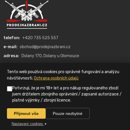
telefon:
+420 735 525 557
e-mail:
obchod@prodejnazbrani.cz
adresa:
Dolany 170, Dolany u Olomouce
O nás
Tento web používá cookies pro správné fungování a analýzu
návštěvnosti.
Ochrana osobních údajů
Kategorie
Potvrzuji, že je mi 18+ let a pro nákup regulovaného zboží
jsem držitelem zbrojního oprávnění / zapsané autorizace /
platné výjimky / zbrojní licence.
© 2022 ProdejnaZbraní.cz
Přijmout vše
Pouze nezbytné
Nastavení cookies
▼