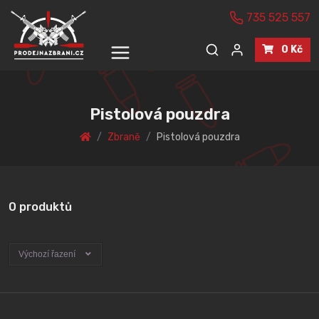
735 525 557
0 Kč
Pistolová pouzdra
Zbraně
Pistolová pouzdra
0 produktů
Výchozí řazení