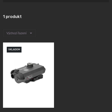
1 produkt
Výchozí řazení
SKLADEM