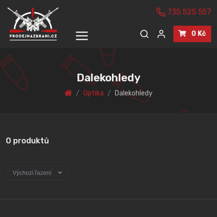
735 525 557
0 Kč
Dalekohledy
Optika
Dalekohledy
0 produktů
Výchozí řazení