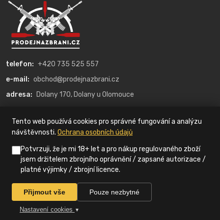
telefon:
+420 735 525 557
e-mail:
obchod@prodejnazbrani.cz
adresa:
Dolany 170, Dolany u Olomouce
O nás
Tento web používá cookies pro správné fungování a analýzu
návštěvnosti.
Ochrana osobních údajů
Kategorie
Potvrzuji, že je mi 18+ let a pro nákup regulovaného zboží
jsem držitelem zbrojního oprávnění / zapsané autorizace /
platné výjimky / zbrojní licence.
© 2022 ProdejnaZbraní.cz
Přijmout vše
Pouze nezbytné
Nastavení cookies
▼