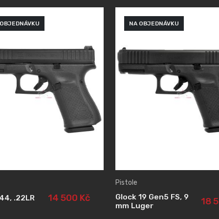
 OBJEDNÁVKU
NA OBJEDNÁVKU
Pistole
Glock 19 Gen5 FS, 9
14 500 Kč
44, .22LR
18 
mm Luger