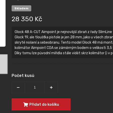
Skladem
28 350 Kč
Glock 48 A-CUT Aimpoint je nejnovější zbraň z řady SlimLine 
Glock 19, ale tloušťka pistole je jen 28 mm, jako u všech zbra
skryté nošení a sebeobranu. Tento model Glock 48 má montá
kolimátor Aimpoint COA se záměrným bodem o velikosti 3,5 
Díky tomu lze původní mířidla stále vidět skrz kolimátor (i v 
Počet kusů
Přidat do košíku