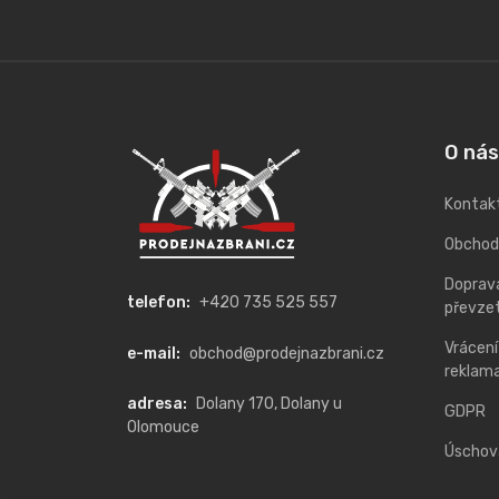
O nás
Kontak
Obchod
Doprava
telefon:
+420 735 525 557
převzet
Vrácení
e-mail:
obchod@prodejnazbrani.cz
reklam
adresa:
Dolany 170, Dolany u
GDPR
Olomouce
Úschova