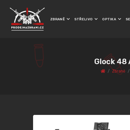
ZBRANĚ
STŘELIVO
OPTIKA
S
Glock 48 
Zbraně