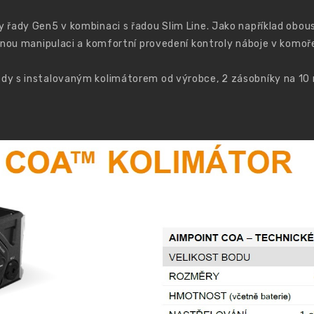
 řady Gen5 v kombinaci s řadou Slim Line. Jako například obo
dnou manipulaci a komfortní provedení kontroly náboje v komoře
y s instalovaným kolimátorem od výrobce, 2 zásobníky na 10 n