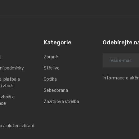
Kategorie
Odebírejte n
t
Zbraně
ní podmínky
Střelivo
Informace o akčn
, platba a
Optika
í zboží
Sebeobrana
 zboží a
Zážitková střelba
ace
 a uložení zbraní