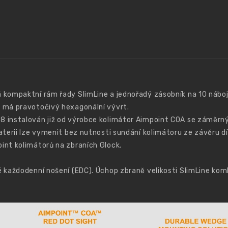
kompaktní rám řady SlimLine a jednořadý zásobník na 10 nábojů.
 má pravotočivý hexagonální vývrt.
 instalován již od výrobce kolimátor Aimpoint COA se záměrný
aterii lze vymenit bez nutnosti sundání kolimátoru ze závěru 
int kolimátorů na zbraních Glock.
é každodenní nošení (EDC). Úchop zbraně velikosti SlimLine ko